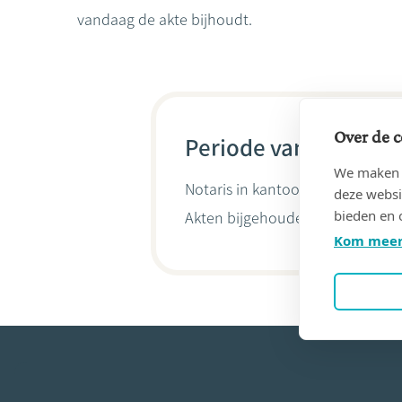
vandaag de akte bijhoudt.
Over de c
Periode van 10/06/19
We maken g
Notaris in kantoor
SCHINCKEL, C
deze websi
bieden en 
Akten bijgehouden door
Wim V
Kom meer