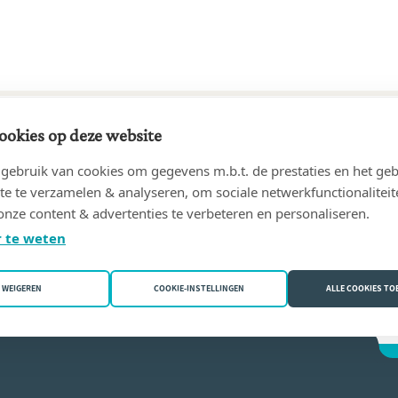
ookies op deze website
27 tot 30/01/1956
ebruik van cookies om gegevens m.b.t. de prestaties en het geb
harles
(9080 Lochristi)
te te verzamelen & analyseren, om sociale netwerkfunctionaliteit
onze content & advertenties te verbeteren en personaliseren.
an Damme
 te weten
WEIGEREN
COOKIE-INSTELLINGEN
ALLE COOKIES T