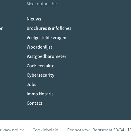
Meer notaris.be
Nieuws
ociaux
en
Brochures & infofiches
Veelgestelde vragen
Woordenlijst
Vastgoedbarometer
Zoek een akte
Cybersecurity
Jobs
Immo Notaris
Contact
rivacy policy
Cookiebeleid
Fednot vzw | Bergstraat 30/34 - 1