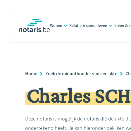
Overslaan
en
naar
Wonen
Relatie & samenleven
Erven & 
de
notaris.be
homepage
inhoud
gaan
Breadcrumb
Home
Zoek de minuuthouder van een akte
Ch
Charles SC
Deze notaris is mogelijk de notaris die de akte di
ondertekend heeft. Je kan hieronder bekijken we