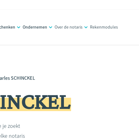
schenken
Ondernemen
Over de notaris
Rekenmodules
arles SCHINCKEL
HINCKEL
e je zoekt
lke notaris