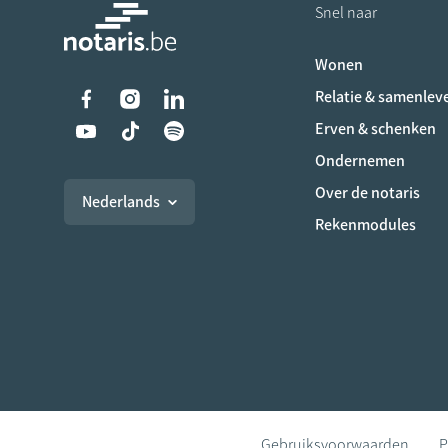
Snel naar
Wonen
Liens vers les réseaux s
Relatie & samenlev
Erven & schenken
Ondernemen
Over de notaris
Nederlands
Rekenmodules
Gebruiksvoorwaarden
P