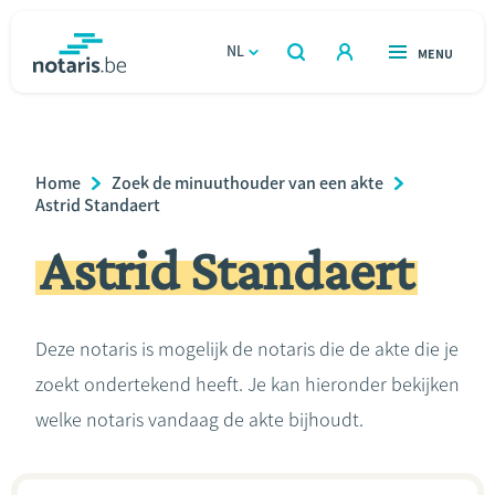
Overslaan
en
NL
OPEN
MENU
OPEN
ZOEKEN
naar
notaris.be
homepage
de
VIND EEN NOTARIS
Wonen
inhoud
Breadcrumb
Home
Zoek de minuuthouder van een akte
gaan
Relatie & samenleven
Astrid Standaert
Astrid Standaert
Erven & schenken
Ondernemen
Deze notaris is mogelijk de notaris die de akte die je
zoekt ondertekend heeft. Je kan hieronder bekijken
Over de notaris
welke notaris vandaag de akte bijhoudt.
Rekenmodules