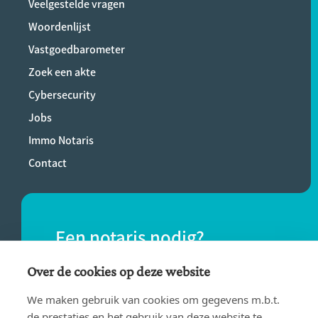
Veelgestelde vragen
Woordenlijst
Vastgoedbarometer
Zoek een akte
Cybersecurity
Jobs
Immo Notaris
Contact
Een notaris nodig?
Vind eenvoudig een notaris bij jou in de
Over de cookies op deze website
buurt.
We maken gebruik van cookies om gegevens m.b.t.
de prestaties en het gebruik van deze website te