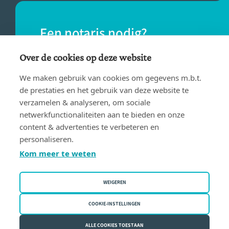
Een notaris nodig?
Vind eenvoudig een notaris bij jou in de
Over de cookies op deze website
buurt.
We maken gebruik van cookies om gegevens m.b.t.
de prestaties en het gebruik van deze website te
verzamelen & analyseren, om sociale
VIND EEN NOTARIS
netwerkfunctionaliteiten aan te bieden en onze
content & advertenties te verbeteren en
personaliseren.
Kom meer te weten
WEIGEREN
Gebruiksvoorwaarden
Privacy policy
COOKIE-INSTELLINGEN
Cookiebeleid
ALLE COOKIES TOESTAAN