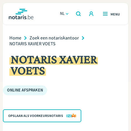
Overslaan
en
NL
OPEN
MENU
OPEN
ZOEKEN
naar
notaris.be
homepage
de
Breadcrumb
VIND EEN NOTARIS
Home
Zoek een notariskantoor
Wonen
inhoud
NOTARIS XAVIER VOETS
gaan
Relatie & samenleven
NOTARIS XAVIER
VOETS
Erven & schenken
Ondernemen
ONLINE AFSPRAKEN
Over de notaris
OPSLAAN ALS VOORKEURSNOTARIS
Rekenmodules