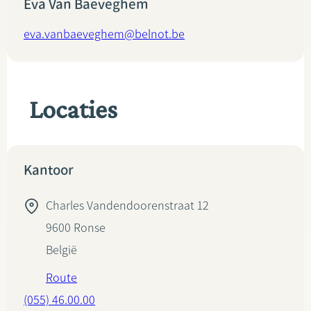
Eva Van Baeveghem
eva.vanbaeveghem@belnot.be
Locaties
Kantoor
Charles Vandendoorenstraat 12
9600
Ronse
België
Route
(055) 46.00.00