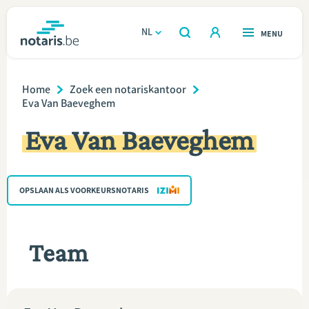
Overslaan
en
NL
OPEN
MENU
OPEN
ZOEKEN
naar
notaris.be
homepage
de
Breadcrumb
VIND EEN NOTARIS
Home
Zoek een notariskantoor
Wonen
inhoud
Eva Van Baeveghem
gaan
Relatie & samenleven
Eva Van Baeveghem
Erven & schenken
OPSLAAN ALS VOORKEURSNOTARIS
Ondernemen
Over de notaris
Team
Rekenmodules