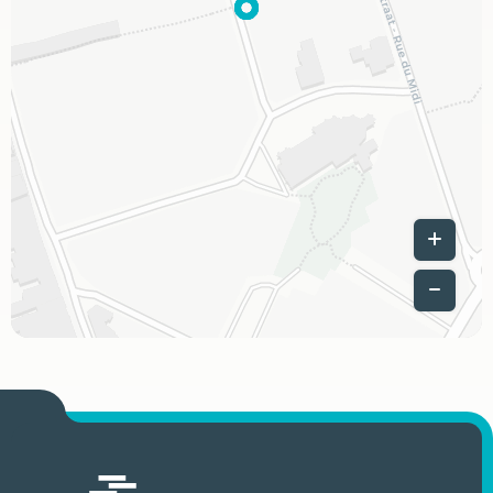
Leaflet
|