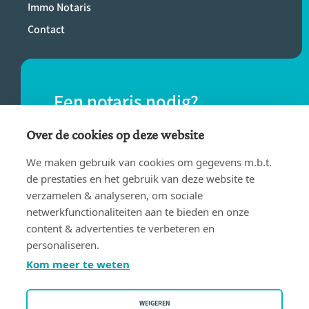
Immo Notaris
Contact
Een notaris nodig?
Vind eenvoudig een notaris bij jou in de
Over de cookies op deze website
buurt.
We maken gebruik van cookies om gegevens m.b.t.
de prestaties en het gebruik van deze website te
verzamelen & analyseren, om sociale
VIND EEN NOTARIS
netwerkfunctionaliteiten aan te bieden en onze
content & advertenties te verbeteren en
personaliseren.
Kom meer te weten
WEIGEREN
Gebruiksvoorwaarden